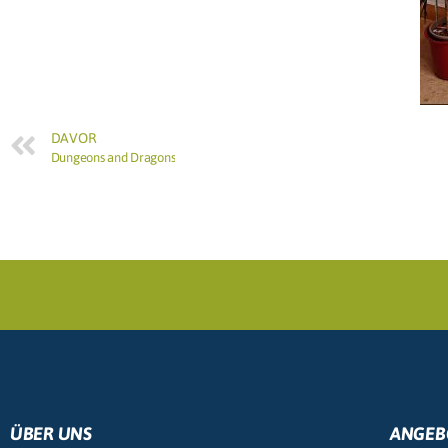
DAVOR
Dungeons and Dragons
ÜBER UNS
ANGEB