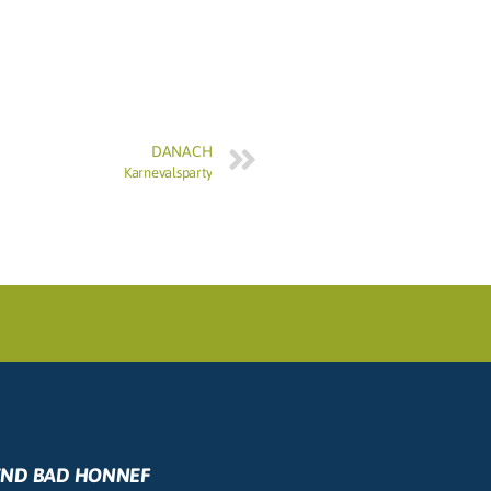
DANACH
Karnevalsparty
END BAD HONNEF